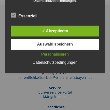
Datenschutzbestimmungen.
Essenziell
✓ Akzeptieren
Markt Triefenstein
Rathausstraße 2
97855 Triefenstein OT Lengfurt
Auswahl speichern
(09395) 97010
info@triefenstein.bayern.de
Personalisieren
Tourist-Information
Datenschutzbedingungen
Friedrich-Ebert-Str. 38
97855 Triefenstein OT Lengfurt
(09395) 9701-51
oeffentlichkeitsarbeit@triefenstein.bayern.de
Service
Bürgerservice-Portal
Mängelmelder
Rechtliches