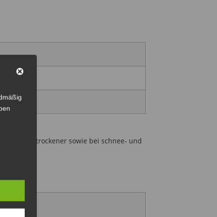
rdmäßig
eben
iewart bei trockener sowie bei schnee- und