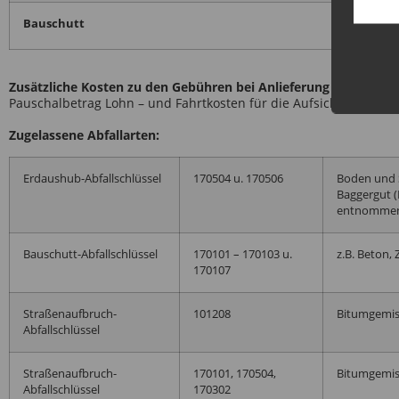
Bauschutt
Zusätzliche Kosten zu den Gebühren bei Anlieferung außerhalb
Pauschalbetrag Lohn – und Fahrtkosten für die Aufsichtsperson 
Zugelassene Abfallarten:
Erdaushub-Abfallschlüssel
170504 u. 170506
Boden und 
Baggergut 
entnommen 
Bauschutt-Abfallschlüssel
170101 – 170103 u.
z.B. Beton,
170107
Straßenaufbruch-
101208
Bitumgemis
Abfallschlüssel
Straßenaufbruch-
170101, 170504,
Bitumgemis
Abfallschlüssel
170302