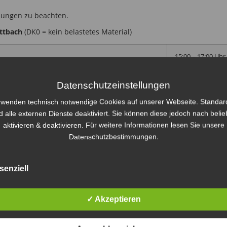
mungen zu beachten.
ttbach
(DK0 = kein belastetes Material)
15:00 – 17:00 Uhr
14:00 – 16:00 Uhr
Datenschutzeinstellungen
rwenden technisch notwendige Cookies auf unserer Webseite. Standa
10:00 – 12:00 Uhr
d alle externen Dienste deaktiviert. Sie können diese jedoch nach beli
aktivieren & deaktivieren. Für weitere Informationen lesen Sie unsere
Datenschutzbestimmungen.
ger Vereinbarung und zusätzlicher Kostenerstattung mit dem Depon
Öffnungszeiten).
senziell
uschuttdeponie geschlossen.
✓ Akzeptieren
m³
15,00 €/