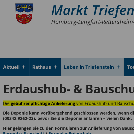
Markt Triefen
Homburg-Lengfurt-Rettersheim
Aktuell
Rathaus
Leben in Triefenstein
To
Erdaushub- & Bauschu
Die
gebührenpflichtige Anlieferung
von Erdaushub und Bauschut
Die Deponie kann vorübergehend geschlossen werden, wenn die Wi
(09342 9262-23), bevor Sie die Deponie anfahren – vielen Dank.
Hier gelangen Sie zu den Formularen zur Anlieferung von Baus
Formular Bauschutt
/
Formular Erdaushub