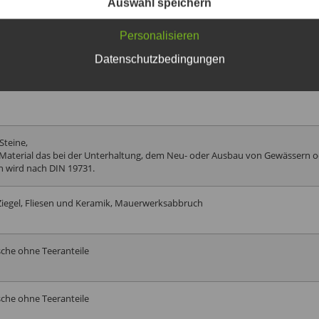
Auswahl speichern
m³
19,00 €/
Personalisieren
Datenschutzbedingungen
 der Öffnungszeiten.
30,00 Eur je angefangene Stunde.
Steine,
(Material das bei der Unterhaltung, dem Neu- oder Ausbau von Gewässern
wird nach DIN 19731.
 Ziegel, Fliesen und Keramik, Mauerwerksabbruch
che ohne Teeranteile
che ohne Teeranteile