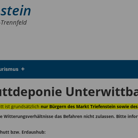
stein
-Trennfeld
urismus
ttdeponie Unterwittb
t ist grundsätzlich
nur Bürgern des
Markt Triefenstein
sowie des
tterungsverhältnisse das Befahren nicht zulassen. Bitte informi
chutt bzw. Erdaushub: