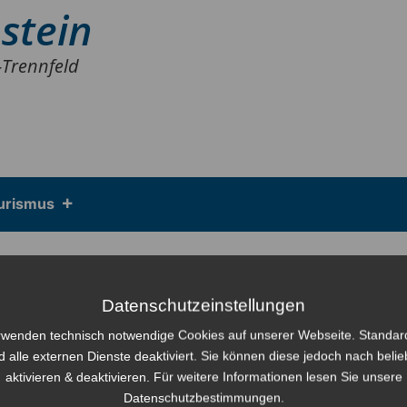
stein
-Trennfeld
urismus
mmlung
Datenschutzeinstellungen
rwenden technisch notwendige Cookies auf unserer Webseite. Standa
rg, Dienstag, den 17.09.2024 in Lengfurt und am
d alle externen Dienste deaktiviert. Sie können diese jedoch nach beli
aktivieren & deaktivieren. Für weitere Informationen lesen Sie unsere
Datenschutzbestimmungen.