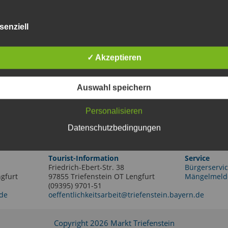
senziell
✓ Akzeptieren
Auswahl speichern
Personalisieren
Datenschutzbedingungen
Tourist-Information
Service
Friedrich-Ebert-Str. 38
Bürgerservic
gfurt
97855 Triefenstein OT Lengfurt
Mängelmeld
(09395) 9701-51
.de
oeffentlichkeitsarbeit@triefenstein.bayern.de
Copyright 2026 Markt Triefenstein