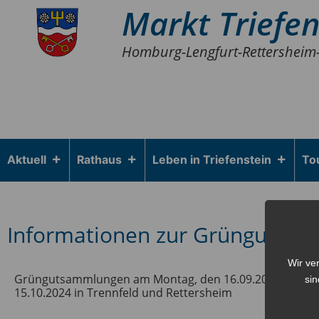
Markt Triefen
Homburg-Lengfurt-Rettersheim
Aktuell
Rathaus
Leben in Triefenstein
To
Informationen zur Grüngutsa
Wir ve
Grüngutsammlungen am Montag, den 16.09.2024 in Hombu
sin
15.10.2024 in Trennfeld und Rettersheim