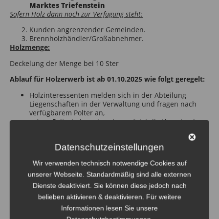
Marktes Triefenstein
Sofern Holz dann noch zur Verfügung steht:
Kunden angrenzender Gemeinden.
Brennholzhändler/Großabnehmer.
Holzmenge:
Deckelung der Menge bei 10 Ster
Ablauf für Holzerwerb ist ab 01.10.2025 wie folgt geregelt:
Holzinteressenten melden sich in der Abteilung
Liegenschaften in der Verwaltung und fragen nach
verfügbarem Polter an,
sofern Polterholz vorhanden, erfolgt die Vergabe dann
entsprechend der Vergaberichtlinien
mit Lageplan
Datenschutzeinstellungen
Hinweisblatt (Holzaufbereitung im Wald erfolgt
nur für einen vorgegebenen Zeitrahmen;
Wir verwenden technisch notwendige Cookies auf
Vorkasse, Nachweis für den Erwerber für KFZ
etc.)
unserer Webseite. Standardmäßig sind alle externen
Voraussetzung Motorsägenschein
Dienste deaktiviert. Sie können diese jedoch nach
Holzpreise:
belieben aktivieren & deaktivieren. Für weitere
Buche
46,-/Ster
Informationen lesen Sie unsere
Eiche
44,-/Ster