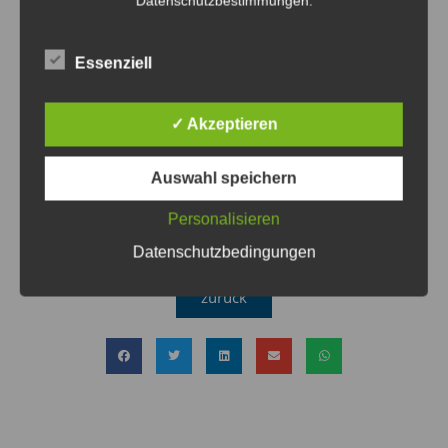
Datenschutzbestimmungen.
Nadelholz
28,-/Ster
Laub Mischholz
42,-/Ster
Wenn Sie an Brennholz Interessiert sind melden Sie sich
Essenziell
bitte bei:
Liegenschaftsverwaltung, Fr. Foh 09395 -9701-35
✓ Akzeptieren
Download
Auswahl speichern
Hinweisblatt „Brennholz“
Personalisieren
Datenschutzbedingungen
zurück