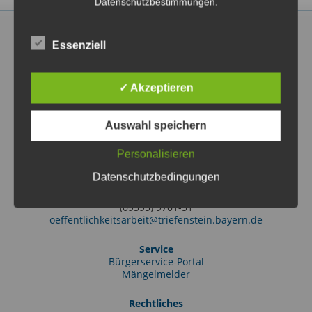
Datenschutzbestimmungen.
Essenziell
✓ Akzeptieren
Markt Triefenstein
Rathausstraße 2
97855 Triefenstein OT Lengfurt
Auswahl speichern
(09395) 97010
info@triefenstein.bayern.de
Personalisieren
Tourist-Information
Datenschutzbedingungen
Friedrich-Ebert-Str. 38
97855 Triefenstein OT Lengfurt
(09395) 9701-51
oeffentlichkeitsarbeit@triefenstein.bayern.de
Service
Bürgerservice-Portal
Mängelmelder
Rechtliches