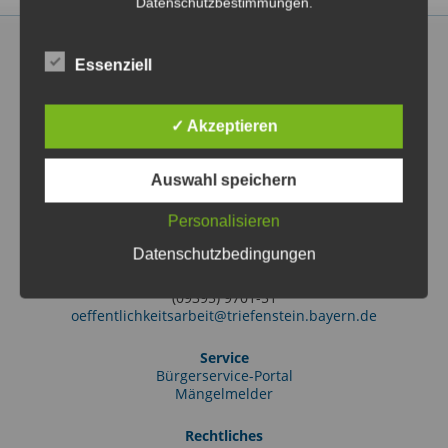
Datenschutzbestimmungen.
Essenziell
✓ Akzeptieren
Markt Triefenstein
Rathausstraße 2
97855 Triefenstein OT Lengfurt
Auswahl speichern
(09395) 97010
info@triefenstein.bayern.de
Personalisieren
Tourist-Information
Datenschutzbedingungen
Friedrich-Ebert-Str. 38
97855 Triefenstein OT Lengfurt
(09395) 9701-51
oeffentlichkeitsarbeit@triefenstein.bayern.de
Service
Bürgerservice-Portal
Mängelmelder
Rechtliches