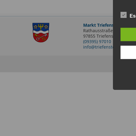
Es
Markt Triefenstein
Rathausstraße 2
97855 Triefenstein OT Len
(09395) 97010
info@triefenstein.bayern