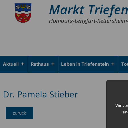
Markt Triefen
Homburg-Lengfurt-Rettersheim
Aktuell
Rathaus
Leben in Triefenstein
To
Dr. Pamela Stieber
Wir ve
sin
zurück