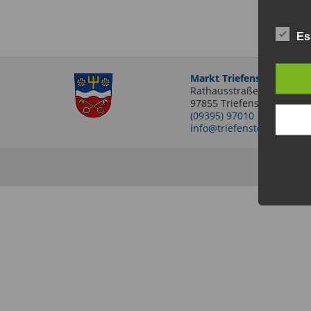
Es
Markt Triefenstein
Rathausstraße 2
97855 Triefenstein OT Len
(09395) 97010
info@triefenstein.bayern