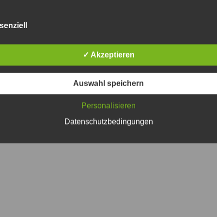
senziell
Tourist-Information
Service
✓ Akzeptieren
Friedrich-Ebert-Str. 38
Bürgerservic
gfurt
97855 Triefenstein OT Lengfurt
Mängelmeld
(09395) 9701-51
Auswahl speichern
.de
oeffentlichkeitsarbeit@triefenstein.bayern.de
Personalisieren
Copyright 2026 Markt Triefenstein
Datenschutzbedingungen