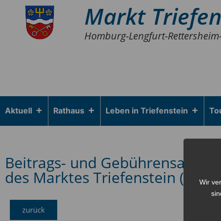
Markt Triefen
Homburg-Lengfurt-Rettersheim
Aktuell
Rathaus
Leben in Triefenstein
To
Beitrags- und Gebührensatzun
des Marktes Triefenstein (BGS
Wir ve
sin
zurück