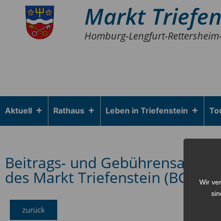
Markt Triefen
Homburg-Lengfurt-Rettersheim
Aktuell
Rathaus
Leben in Triefenstein
To
Beitrags- und Gebührensatzun
des Markt Triefenstein (BGS/E
Wir ve
sin
zurück