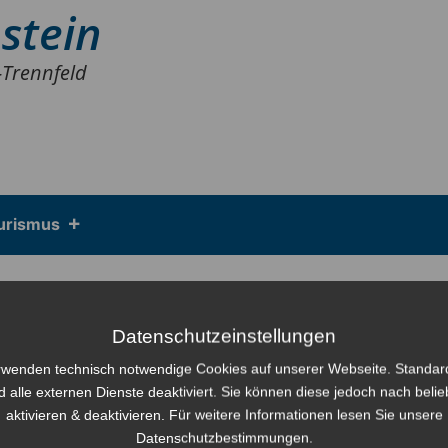
stein
-Trennfeld
urismus
g zur Entwässerungssatzung
Datenschutzeinstellungen
WS) vom 10.03.2020
rwenden technisch notwendige Cookies auf unserer Webseite. Standa
d alle externen Dienste deaktiviert. Sie können diese jedoch nach beli
aktivieren & deaktivieren. Für weitere Informationen lesen Sie unsere
Datenschutzbestimmungen.