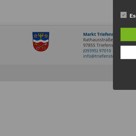
Es
Markt Triefenstein
Rathausstraße 2
97855 Triefenstein OT Len
(09395) 97010
info@triefenstein.bayern