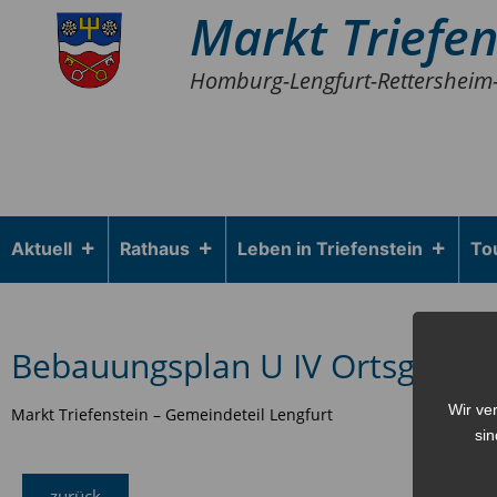
Markt Triefen
Homburg-Lengfurt-Rettersheim
Aktuell
Rathaus
Leben in Triefenstein
To
Bebauungsplan U IV Ortsgebiet 
Wir ve
Markt Triefenstein – Gemeindeteil Lengfurt
sin
zurück