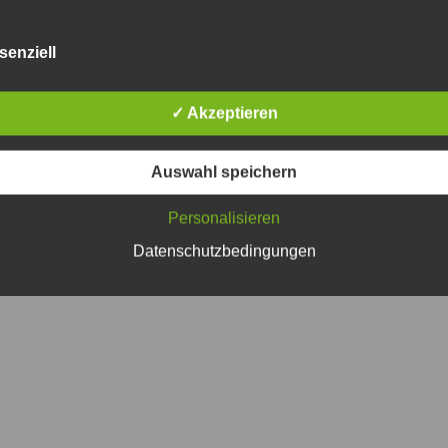
senziell
✓ Akzeptieren
Tourist-Information
Service
Friedrich-Ebert-Str. 38
Bürgerservic
gfurt
97855 Triefenstein OT Lengfurt
Mängelmeld
Auswahl speichern
(09395) 9701-51
.de
oeffentlichkeitsarbeit@triefenstein.bayern.de
Personalisieren
Datenschutzbedingungen
Copyright 2026 Markt Triefenstein