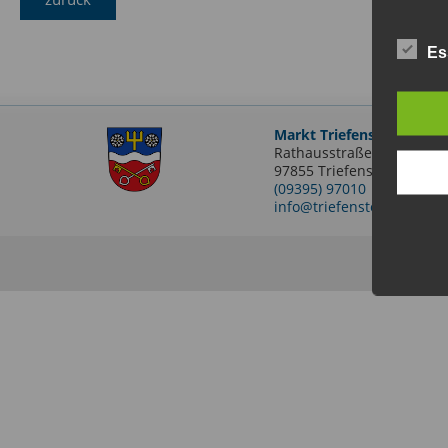
Es
Markt Triefenstein
Rathausstraße 2
97855 Triefenstein OT Len
(09395) 97010
info@triefenstein.bayern