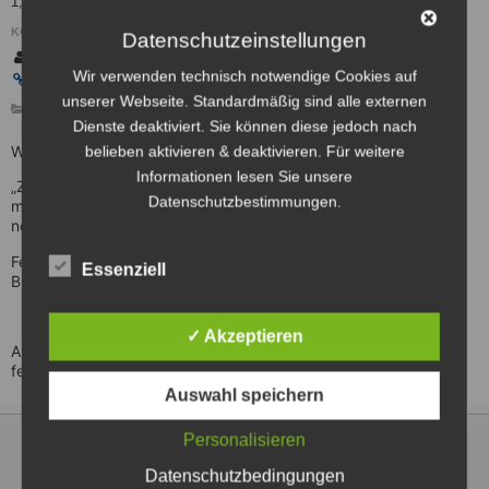
1,00
KONTAKT:
Datenschutzeinstellungen
ferienprogramm der Kommunalen Allianz Marktheidenfeld
Wir verwenden technisch notwendige Cookies auf
Website der Veranstaltung
unserer Webseite. Standardmäßig sind alle externen
ÖFFENTLICHE VERANSTALTUNG
Dienste deaktiviert. Sie können diese jedoch nach
Was ist Zeit – Wir bauen eine Sonnenuhr
belieben aktivieren & deaktivieren. Für weitere
Informationen lesen Sie unsere
„Zeit ist, was man an der Uhr abliest“ sagte Albert Einstein. Wir
Datenschutzbestimmungen.
machen lustige Spiele zur Zeiterfahrung und jeder bastelt
nebenbei seine eigene Sonnenuhr.
Feste Schuhe, der Witterung angepasste Kleidung , Zirkel,
Essenziell
Bleistift, Spitzer, Buntstifte und Geodreieck sind mitzubringen.
✓ Akzeptieren
Anmeldung über: https://www.unser-
ferienprogramm.de/marktheidenfeld/index.php
Auswahl speichern
Personalisieren
Datenschutzbedingungen