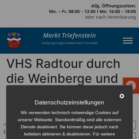
Allg. Öffnungszeiten:
Mo. – Fr. 08:00 – 12:00 I Mo. 16:00 – 18:00
oder nach Vereinbarung
Markt Triefenstein
Homburg-Lengfurt-Rettersheim-Trennfeld
VHS Radtour durch
die Weinberge und
Werkzeugl
Zwischenstop im
Datenschutzeinstellungen
Weinhaus Huller
Wir verwenden technisch notwendige Cookies auf
unserer Webseite. Standardmäßig sind alle externen
WANN:
Dienste deaktiviert. Sie können diese jedoch nach
10. Oktober 2021
Europe/Berlin Zeitzone
ganztägig
belieben aktivieren & deaktivieren. Für weitere