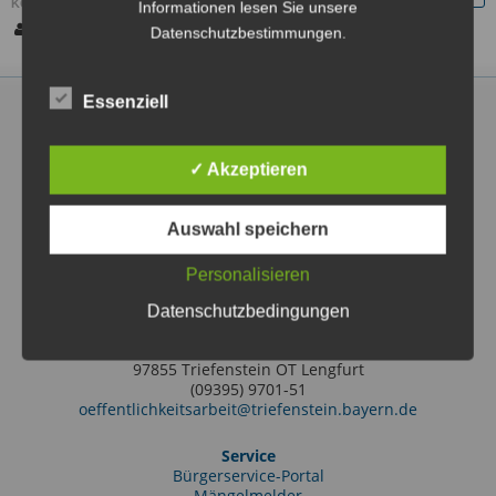
KONTAKT:
Informationen lesen Sie unsere
VHS Marktheidenfeld
Datenschutzbestimmungen.
Essenziell
✓ Akzeptieren
Markt Triefenstein
Rathausstraße 2
Auswahl speichern
97855 Triefenstein OT Lengfurt
(09395) 97010
Personalisieren
info@triefenstein.bayern.de
Datenschutzbedingungen
Tourist-Information
Friedrich-Ebert-Str. 38
97855 Triefenstein OT Lengfurt
(09395) 9701-51
oeffentlichkeitsarbeit@triefenstein.bayern.de
Service
Bürgerservice-Portal
Mängelmelder