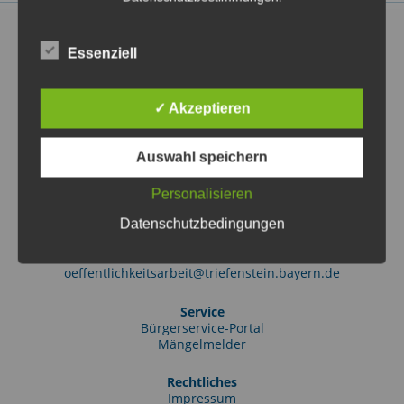
Essenziell
Markt Triefenstein
✓ Akzeptieren
Rathausstraße 2
97855 Triefenstein OT Lengfurt
(09395) 97010
Auswahl speichern
info@triefenstein.bayern.de
Personalisieren
Tourist-Information
Datenschutzbedingungen
Friedrich-Ebert-Str. 38
97855 Triefenstein OT Lengfurt
(09395) 9701-51
oeffentlichkeitsarbeit@triefenstein.bayern.de
Service
Bürgerservice-Portal
Mängelmelder
Rechtliches
Impressum