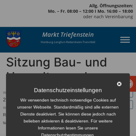
Allg. Öffnungszeiten:
Mo. – Fr. 08:00 – 12:00 I Mo. 16:00 – 18:00
oder nach Vereinbarung
Markt Triefenstein
Homburg-Lengfurt-Rettersheim-Trennfeld
Sitzung Bau- und
Umweltausschuss
Werkzeugl
Datenschutzeinstellungen
WANN:
29. Juli 2025 um 19:15
Europe/Berlin Zeitzone
Wir verwenden technisch notwendige Cookies auf
unserer Webseite. Standardmäßig sind alle externen
WO:
Dienste deaktiviert. Sie können diese jedoch nach
Rathaus I, Lengfurt
belieben aktivieren & deaktivieren. Für weitere
GEMEINDERAT
Informationen lesen Sie unsere
Datenschutzbestimmungen.