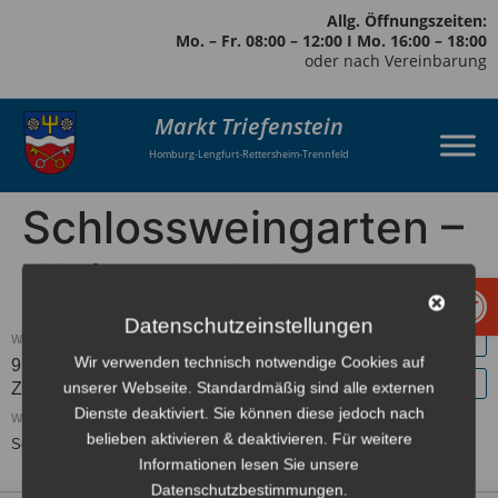
Allg. Öffnungszeiten:
Mo. – Fr. 08:00 – 12:00 I Mo. 16:00 – 18:00
oder nach Vereinbarung
Markt Triefenstein
Homburg-Lengfurt-Rettersheim-Trennfeld
Schlossweingarten –
Weingut Huller
Werkzeugl
Datenschutzeinstellungen
WANN:
Wir verwenden technisch notwendige Cookies auf
9. Juli 2021 – 10. Juli 2021
Europe/Berlin
ganztägig
unserer Webseite. Standardmäßig sind alle externen
Zeitzone
Dienste deaktiviert. Sie können diese jedoch nach
WO:
belieben aktivieren & deaktivieren. Für weitere
Schloßgarten
Informationen lesen Sie unsere
Datenschutzbestimmungen.