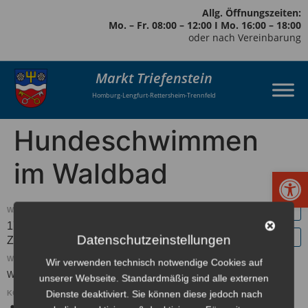
Allg. Öffnungszeiten:
Mo. – Fr. 08:00 – 12:00 I Mo. 16:00 – 18:00
oder nach Vereinbarung
Markt Triefenstein
Homburg-Lengfurt-Rettersheim-Trennfeld
Hundeschwimmen
im Waldbad
Werkzeugl
WANN:
17. September 2023 um 14:00
Europe/Berlin
Datenschutzeinstellungen
Zeitzone
WO:
Wir verwenden technisch notwendige Cookies auf
Waldbad Lengfurt
unserer Webseite. Standardmäßig sind alle externen
Dienste deaktiviert. Sie können diese jedoch nach
KONTAKT: