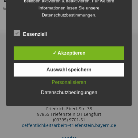
belieben aktivieren & deaktivieren. Für weitere
Förderverein Triefenstein Pro Waldbad e.V.
Informationen lesen Sie unsere
ÖFFENTLICHE VERANSTALTUNG
Datenschutzbestimmungen.
Essenziell
✓ Akzeptieren
Markt Triefenstein
Auswahl speichern
Rathausstraße 2
97855 Triefenstein OT Lengfurt
Personalisieren
(09395) 97010
info@triefenstein.bayern.de
Datenschutzbedingungen
Tourist-Information
Friedrich-Ebert-Str. 38
97855 Triefenstein OT Lengfurt
(09395) 9701-51
oeffentlichkeitsarbeit@triefenstein.bayern.de