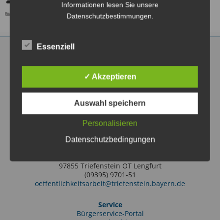
Winzerkeller Homburg am Main
Informationen lesen Sie unsere
ÖFFENTLICHE VERANSTALTUNG
Datenschutzbestimmungen.
Essenziell
✓ Akzeptieren
Markt Triefenstein
Rathausstraße 2
Auswahl speichern
97855 Triefenstein OT Lengfurt
(09395) 97010
Personalisieren
info@triefenstein.bayern.de
Datenschutzbedingungen
Tourist-Information
Friedrich-Ebert-Str. 38
97855 Triefenstein OT Lengfurt
(09395) 9701-51
oeffentlichkeitsarbeit@triefenstein.bayern.de
Service
Bürgerservice-Portal