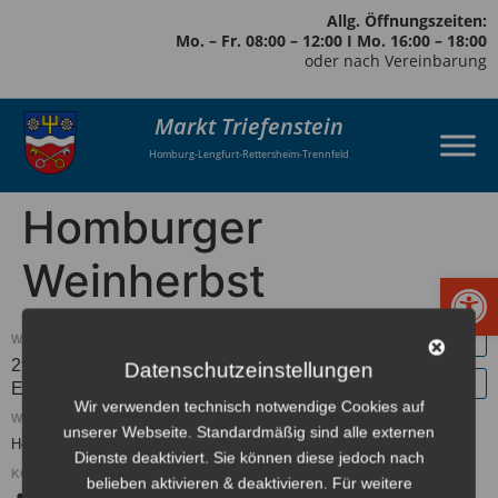
Allg. Öffnungszeiten:
Mo. – Fr. 08:00 – 12:00 I Mo. 16:00 – 18:00
oder nach Vereinbarung
Markt Triefenstein
Homburg-Lengfurt-Rettersheim-Trennfeld
Homburger
Weinherbst
Werkzeugl
WANN:
29. Oktober 2021 – 31. Oktober 2021
ganztägig
Datenschutzeinstellungen
Europe/Berlin Zeitzone
Wir verwenden technisch notwendige Cookies auf
WO:
unserer Webseite. Standardmäßig sind alle externen
Homburg Winzerkeller
Dienste deaktiviert. Sie können diese jedoch nach
KONTAKT:
belieben aktivieren & deaktivieren. Für weitere