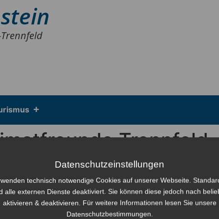
stein
-Trennfeld
urismus
imatfreunde Trennfeld
Datenschutzeinstellungen
2022 um 15:30 – 22:30
Europe/Berlin Zeitzone
us, innen und außen
rwenden technisch notwendige Cookies auf unserer Webseite. Standa
d alle externen Dienste deaktiviert. Sie können diese jedoch nach beli
 e.V.
aktivieren & deaktivieren. Für weitere Informationen lesen Sie unsere
Datenschutzbestimmungen.