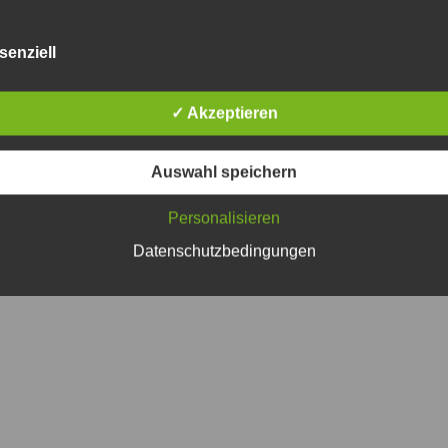
Tourist-Information
Service
Friedrich-Ebert-Str. 38
Bürgerservic
senziell
gfurt
97855 Triefenstein OT Lengfurt
Mängelmeld
(09395) 9701-51
.de
oeffentlichkeitsarbeit@triefenstein.bayern.de
✓ Akzeptieren
Copyright 2026 Markt Triefenstein
Auswahl speichern
Personalisieren
Datenschutzbedingungen