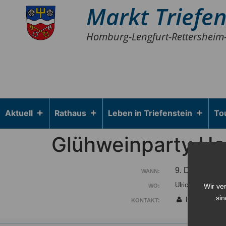
Markt Triefen
Homburg-Lengfurt-Rettersheim
Aktuell
Rathaus
Leben in Triefenstein
To
Glühweinparty He
9. Dezember 
WANN:
Ulrich Herold Ha
Wir ve
WO:
sin
Heimatfreunde
KONTAKT: