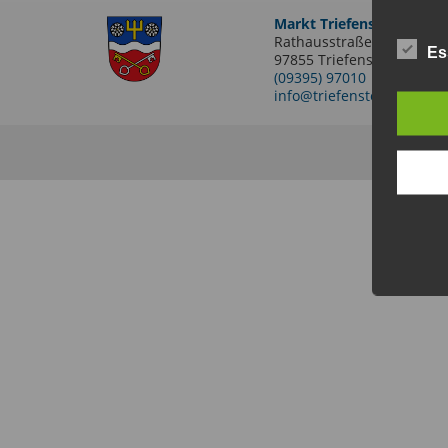
Markt Triefenstein
Rathausstraße 2
Es
97855 Triefenstein OT Len
(09395) 97010
info@triefenstein.bayern