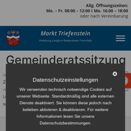
Allg. Öffnungszeiten:
Mo. – Fr. 08:00 – 12:00 I Mo. 16:00 – 18:00
oder nach Vereinbarung
Markt Triefenstein
Homburg-Lengfurt-Rettersheim-Trennfeld
Gemeinderatssitzung
Werkzeugl
WANN:
Datenschutzeinstellungen
23. Juni 2026 um 19:30
Europe/Berlin Zeitzone
Wir verwenden technisch notwendige Cookies auf
WO:
unserer Webseite. Standardmäßig sind alle externen
Lengfurt, Saalbau
Dienste deaktiviert. Sie können diese jedoch nach
GEMEINDERAT
ÖFFENTLICHE VERANSTALTUNG
belieben aktivieren & deaktivieren. Für weitere
Informationen lesen Sie unsere
Datenschutzbestimmungen.