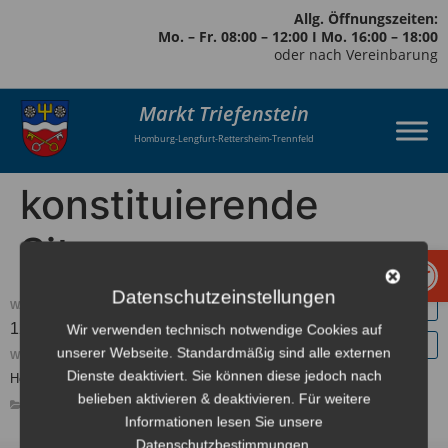
Allg. Öffnungszeiten:
Mo. – Fr. 08:00 – 12:00 I Mo. 16:00 – 18:00
oder nach Vereinbarung
Markt Triefenstein
Homburg-Lengfurt-Rettersheim-Trennfeld
konstituierende
Sitzung
Werkzeugl
Datenschutzeinstellungen
WANN:
12. Mai 2026 um 19:30
Europe/Berlin Zeitzone
Wir verwenden technisch notwendige Cookies auf
unserer Webseite. Standardmäßig sind alle externen
WO:
Dienste deaktiviert. Sie können diese jedoch nach
Homburg, Schloßscheune
belieben aktivieren & deaktivieren. Für weitere
GEMEINDERAT
Informationen lesen Sie unsere
Datenschutzbestimmungen.