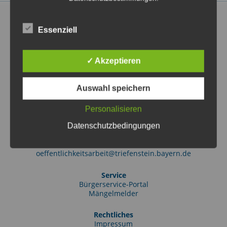
Essenziell
Markt Triefenstein
✓ Akzeptieren
Rathausstraße 2
97855 Triefenstein OT Lengfurt
(09395) 97010
Auswahl speichern
info@triefenstein.bayern.de
Personalisieren
Tourist-Information
Datenschutzbedingungen
Friedrich-Ebert-Str. 38
97855 Triefenstein OT Lengfurt
(09395) 9701-51
oeffentlichkeitsarbeit@triefenstein.bayern.de
Service
Bürgerservice-Portal
Mängelmelder
Rechtliches
Impressum