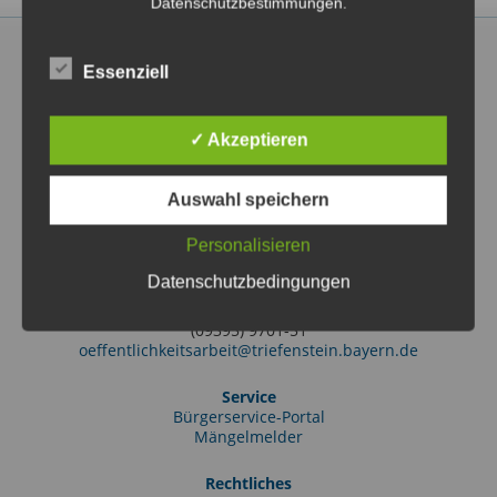
Datenschutzbestimmungen.
Essenziell
✓ Akzeptieren
Markt Triefenstein
Rathausstraße 2
97855 Triefenstein OT Lengfurt
Auswahl speichern
(09395) 97010
info@triefenstein.bayern.de
Personalisieren
Tourist-Information
Datenschutzbedingungen
Friedrich-Ebert-Str. 38
97855 Triefenstein OT Lengfurt
(09395) 9701-51
oeffentlichkeitsarbeit@triefenstein.bayern.de
Service
Bürgerservice-Portal
Mängelmelder
Rechtliches