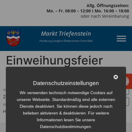
Allg. Öffnungszeiten:
Mo. – Fr. 08:00 – 12:00 I Mo. 16:00 – 18:00
oder nach Vereinbarung
Markt Triefenstein
Homburg-Lengfurt-Rettersheim-Trennfeld
Einweihungsfeier
HCV Vereinsheim
Werkzeugl
Datenschutzeinstellungen
WANN:
Wir verwenden technisch notwendige Cookies auf
21. August 2021
Europe/Berlin Zeitzone
ganztägig
unserer Webseite. Standardmäßig sind alle externen
WO:
Dienste deaktiviert. Sie können diese jedoch nach
HCV Vereinsheim Homburg
belieben aktivieren & deaktivieren. Für weitere
Informationen lesen Sie unsere
Datenschutzbestimmungen.