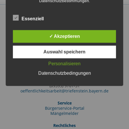
Datenschutzbestimmungen.
Essenziell
✓ Akzeptieren
Markt Triefenstein
Rathausstraße 2
97855 Triefenstein OT Lengfurt
Auswahl speichern
(09395) 97010
info@triefenstein.bayern.de
Personalisieren
Tourist-Information
Datenschutzbedingungen
Friedrich-Ebert-Str. 38
97855 Triefenstein OT Lengfurt
(09395) 9701-51
oeffentlichkeitsarbeit@triefenstein.bayern.de
Service
Bürgerservice-Portal
Mängelmelder
Rechtliches