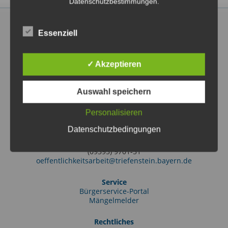
Datenschutzbestimmungen.
Essenziell
✓ Akzeptieren
Markt Triefenstein
Rathausstraße 2
97855 Triefenstein OT Lengfurt
Auswahl speichern
(09395) 97010
info@triefenstein.bayern.de
Personalisieren
Tourist-Information
Datenschutzbedingungen
Friedrich-Ebert-Str. 38
97855 Triefenstein OT Lengfurt
(09395) 9701-51
oeffentlichkeitsarbeit@triefenstein.bayern.de
Service
Bürgerservice-Portal
Mängelmelder
Rechtliches