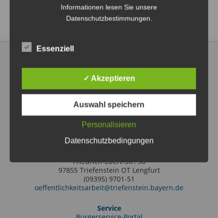
Informationen lesen Sie unsere
Datenschutzbestimmungen.
Essenziell
✓ Akzeptieren
Markt Triefenstein
Auswahl speichern
Rathausstraße 2
97855 Triefenstein OT Lengfurt
(09395) 97010
Personalisieren
info@triefenstein.bayern.de
Datenschutzbedingungen
Tourist-Information
Friedrich-Ebert-Str. 38
97855 Triefenstein OT Lengfurt
(09395) 9701-51
oeffentlichkeitsarbeit@triefenstein.bayern.de
Service
Bürgerservice-Portal