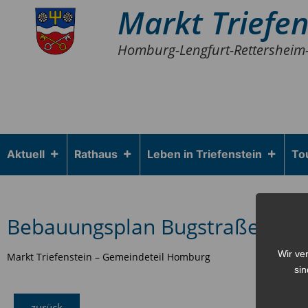
Markt Triefen
Homburg-Lengfurt-Rettersheim
Aktuell
Rathaus
Leben in Triefenstein
To
Bebauungsplan Bugstraße
Wir ve
Markt Triefenstein – Gemeindeteil Homburg
sin
zurück