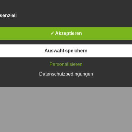
senziell
✓ Akzeptieren
Tourist-Information
Service
Friedrich-Ebert-Str. 38
Bürgerservic
gfurt
97855 Triefenstein OT Lengfurt
Mängelmeld
Auswahl speichern
(09395) 9701-51
.de
oeffentlichkeitsarbeit@triefenstein.bayern.de
Personalisieren
Datenschutzbedingungen
Copyright 2026 Markt Triefenstein