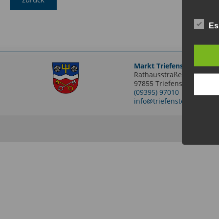
Es
Markt Triefenstein
Rathausstraße 2
97855 Triefenstein OT Len
(09395) 97010
info@triefenstein.bayern