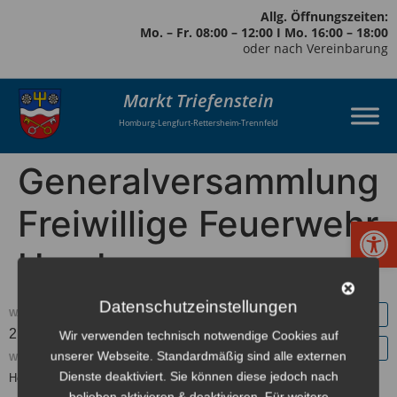
Allg. Öffnungszeiten:
Mo. – Fr. 08:00 – 12:00 I Mo. 16:00 – 18:00
oder nach Vereinbarung
Markt Triefenstein
Homburg-Lengfurt-Rettersheim-Trennfeld
Generalversammlung
Freiwillige Feuerwehr
Werkzeugl
Homburg
Datenschutzeinstellungen
WANN:
21. März 2021 um 10:00
Europe/Berlin Zeitzone
Wir verwenden technisch notwendige Cookies auf
unserer Webseite. Standardmäßig sind alle externen
WO:
Dienste deaktiviert. Sie können diese jedoch nach
Homburg Feuerwehrhaus
belieben aktivieren & deaktivieren. Für weitere