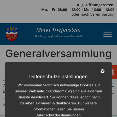
Allg. Öffnungszeiten:
Mo. – Fr. 08:00 – 12:00 I Mo. 16:00 – 18:00
oder nach Vereinbarung
Markt Triefenstein
Homburg-Lengfurt-Rettersheim-Trennfeld
Generalversammlung
Steeäisel
Werkzeugl
Datenschutzeinstellungen
WANN:
Wir verwenden technisch notwendige Cookies auf
7. Juli 2021 um 18:00 – 21:00
Europe/Berlin
unserer Webseite. Standardmäßig sind alle externen
Zeitzone
Dienste deaktiviert. Sie können diese jedoch nach
WO:
belieben aktivieren & deaktivieren. Für weitere
Schloßscheune
Informationen lesen Sie unsere
Datenschutzbestimmungen.