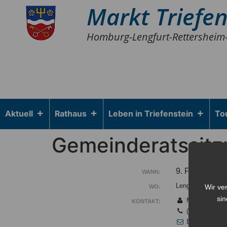
Markt Triefen
Homburg-Lengfurt-Rettersheim
Aktuell
Rathaus
Leben in Triefenstein
To
Gemeinderatssit
9. Februar 20
WANN:
Lengfurt Saalbau
Wir ve
WO:
sin
Markt Triefen
KONTAKT:
(09395) 9701
E-Mail