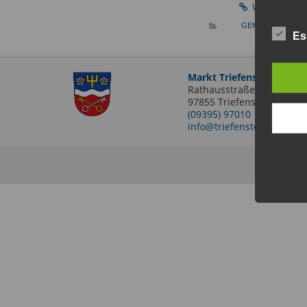
Website der V
GEMEINDERAT
Es
Markt Triefenstein
Rathausstraße 2
97855 Triefenstein OT Len
(09395) 97010
info@triefenstein.bayern