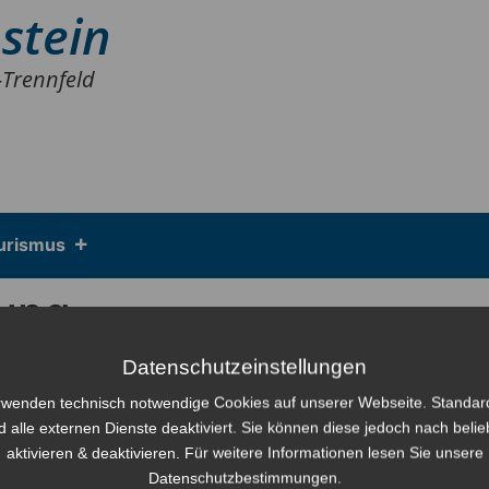
stein
-Trennfeld
urismus
zung
Datenschutzeinstellungen
21 um 19:30 – 20:30
Europe/Berlin Zeitzone
rwenden technisch notwendige Cookies auf unserer Webseite. Standa
d alle externen Dienste deaktiviert. Sie können diese jedoch nach beli
stein
aktivieren & deaktivieren. Für weitere Informationen lesen Sie unsere
0
Datenschutzbestimmungen.