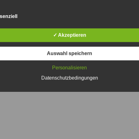
eranstaltung
senziell
Tourist-Information
Service
✓ Akzeptieren
Friedrich-Ebert-Str. 38
Bürgerservic
gfurt
97855 Triefenstein OT Lengfurt
Mängelmeld
(09395) 9701-51
Auswahl speichern
.de
oeffentlichkeitsarbeit@triefenstein.bayern.de
Personalisieren
Copyright 2026 Markt Triefenstein
Datenschutzbedingungen