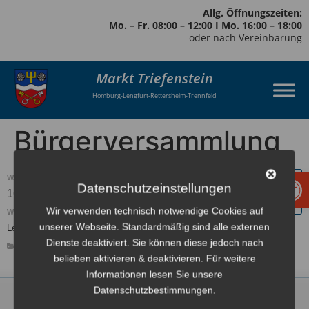
Allg. Öffnungszeiten:
Mo. – Fr. 08:00 – 12:00 I Mo. 16:00 – 18:00
oder nach Vereinbarung
Markt Triefenstein
Homburg-Lengfurt-Rettersheim-Trennfeld
Bürgerversammlung
Werkzeugl
WANN:
Datenschutzeinstellungen
16. Juni 2026 um 19:00
Europe/Berlin Zeitzone
Wir verwenden technisch notwendige Cookies auf
WO:
unserer Webseite. Standardmäßig sind alle externen
Lengfurt, Saalbau
Dienste deaktiviert. Sie können diese jedoch nach
GEMEINDERAT
belieben aktivieren & deaktivieren. Für weitere
Informationen lesen Sie unsere
Datenschutzbestimmungen.