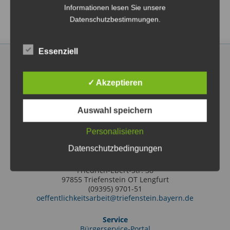
Informationen lesen Sie unsere
Datenschutzbestimmungen.
Essenziell
✓ Akzeptieren
Markt Triefenstein
Auswahl speichern
Rathausstraße 2
97855 Triefenstein OT Lengfurt
(09395) 97010
Personalisieren
info@triefenstein.bayern.de
Datenschutzbedingungen
Tourist-Information
Friedrich-Ebert-Str. 38
97855 Triefenstein OT Lengfurt
(09395) 9701-51
oeffentlichkeitsarbeit@triefenstein.bayern.de
Service
Bürgerservice-Portal